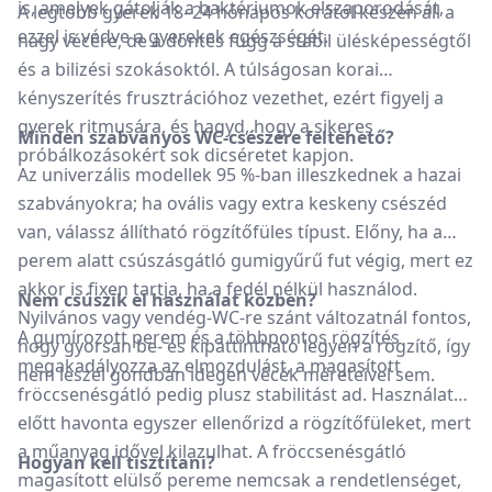
is, amelyek gátolják a baktériumok elszaporodását,
A legtöbb gyerek 18–24 hónapos korától készen áll a
ezzel is védve a gyerekek egészségét.
nagy vécére, de a döntés függ a stabil ülésképességtől
és a bilizési szokásoktól. A túlságosan korai
kényszerítés frusztrációhoz vezethet, ezért figyelj a
gyerek ritmusára, és hagyd, hogy a sikeres
Minden szabványos WC-csészére feltehető?
próbálkozásokért sok dicséretet kapjon.
Az univerzális modellek 95 %-ban illeszkednek a hazai
szabványokra; ha ovális vagy extra keskeny csészéd
van, válassz állítható rögzítőfüles típust. Előny, ha a
perem alatt csúszásgátló gumigyűrű fut végig, mert ez
akkor is fixen tartja, ha a fedél nélkül használod.
Nem csúszik el használat közben?
Nyilvános vagy vendég-WC-re szánt változatnál fontos,
A gumírozott perem és a többpontos rögzítés
hogy gyorsan be- és kipattintható legyen a rögzítő, így
megakadályozza az elmozdulást, a magasított
nem leszel gondban idegen vécék méreteivel sem.
fröccsenésgátló pedig plusz stabilitást ad. Használat
előtt havonta egyszer ellenőrizd a rögzítőfüleket, mert
a műanyag idővel kilazulhat. A fröccsenésgátló
Hogyan kell tisztítani?
magasított elülső pereme nemcsak a rendetlenséget,