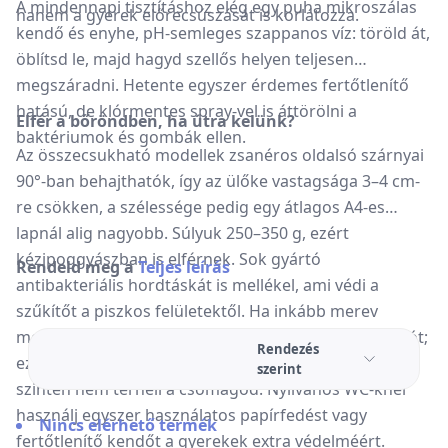
A mindennapi tisztításhoz elég egy puha mikroszálas
hanem a gyerek előrecsúszását is korlátozza.
kendő és enyhe, pH-semleges szappanos víz: töröld át,
öblítsd le, majd hagyd szellős helyen teljesen
megszáradni. Hetente egyszer érdemes fertőtlenítő
hatású, de klórmentes spray-vel is áttörölni a
Elfér a bőröndben, ha útra kelünk?
baktériumok és gombák ellen.
Az összecsukható modellek zsanéros oldalsó szárnyai
90°-ban behajthatók, így az ülőke vastagsága 3–4 cm-
re csökken, a szélessége pedig egy átlagos A4-es
lapnál alig nagyobb. Súlyuk 250–350 g, ezért
kézipoggyászban is elférnek. Sok gyártó
Rendeld meg a
Teljes leírás
antibakteriális hordtáskát is mellékel, ami védi a
szűkítőt a piszkos felületektől. Ha inkább merev
modellt vinnél, keress vékony falú polipropilén verziót;
Rendezés
ez ugyan nem lapítható, de 200 g körüli tömeggel
szerint
szintén nem terheli a csomagod. Nyilvános WC-knél
használj egyszer használatos papírfedést vagy
Nincs elérhető termék
fertőtlenítő kendőt a gyerekek extra védelméért.