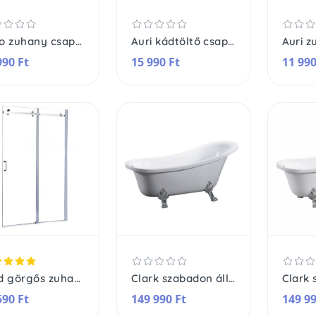
Arno zuhany csaptelep
Auri kádtöltő csaptelep
990 Ft
15 990 Ft
11 990
Bold görgős zuhanyajtó
Clark szabadon álló fürdőkád fém lábakkal
590 Ft
149 990 Ft
149 99