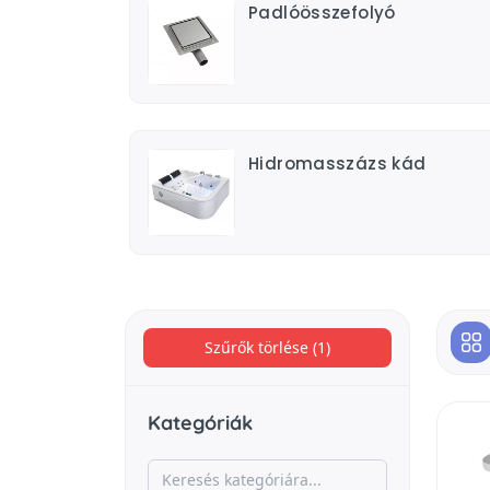
Padlóösszefolyó
Hidromasszázs kád
Szűrők törlése (1)
Kategóriák