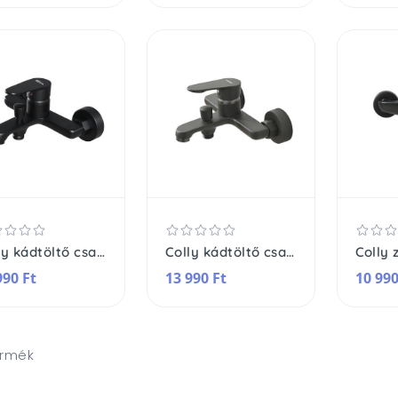
Colly kádtöltő csaptelep
Colly kádtöltő csaptelep
990 Ft
13 990 Ft
10 990
ermék