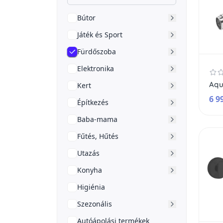
Bútor
Játék és Sport
Fürdőszoba
Elektronika
Kert
6 9
Építkezés
Baba-mama
Fűtés, Hűtés
Utazás
Konyha
Higiénia
Szezonális
Autóápolási termékek