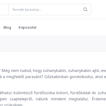
Blog
Kapcsolat
? Még nem tudod, hogy zuhanykabin, zuhanykabin ajtó, eset
zá a megfelelő paravánt? Gőzkabinban gondolkodsz, ahol
lhatsz különböző fürdőszoba bútort, fürdőkádat és zuha
ppen csaptelepről, nálunk mindent megtalálsz. Érdeme
oz szükséges.