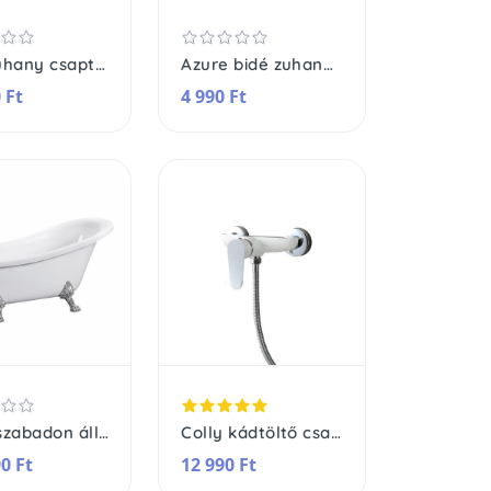
Auri zuhany csaptelep
Azure bidé zuhany csaptelep
 Ft
4 990 Ft
Clark szabadon álló fürdőkád fém lábakkal
Colly kádtöltő csaptelep
0 Ft
12 990 Ft