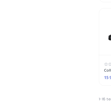
15 
1-16 t