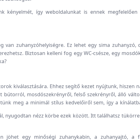
nk kényelmét, így weboldalunkat is ennek megfelelően a
 van zuhanyzóhelyiségre. Ez lehet egy sima zuhanyzó, d
erezhetsz. Biztosan kelleni fog egy WC-csésze, egy mosdóka
ka?
torok kiválasztására. Ehhez segítő kezet nyújtunk, hiszen 
t bútorról, mosdószekrényről, felső szekrényről, álló válto
ztünk meg a minimál stílus kedvelőiről sem, így a kínál
 nyugodtan nézz körbe ezek között. Itt találhatsz tükörre 
en jöhet egy minőségi zuhanykabin, a zuhanyajtó, a f