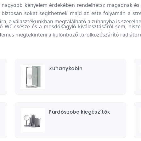
A nagyobb kényelem érdekében rendelhetsz magadnak és a
 biztosan sokat segíthetnek majd az este folyamán a str
ra, a választékunkban megtalálható a zuhanyba is szerelh
ő WC-csésze és a mosdókagyló kiválasztásáról sem, hisze
emes megtekinteni a különböző törölközőszárító radiátorok 
Zuhanykabin
Fürdőszoba kiegészítők