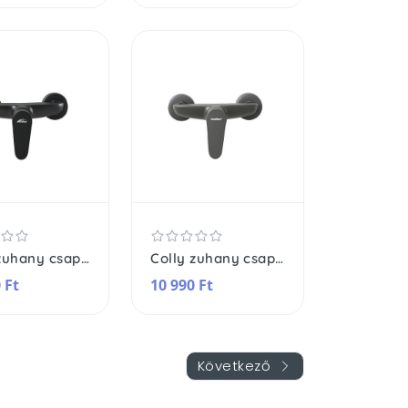
Colly zuhany csaptelep
Colly zuhany csaptelep
 Ft
10 990 Ft
Következő