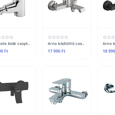
Aqualis bidé csaptelep
Arno kádtöltő csaptelep
90 Ft
17 990 Ft
18 990