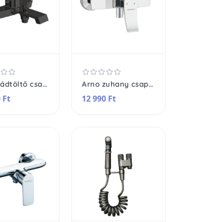
Arno kádtöltő csaptelep
Arno zuhany csaptelep
 Ft
12 990 Ft