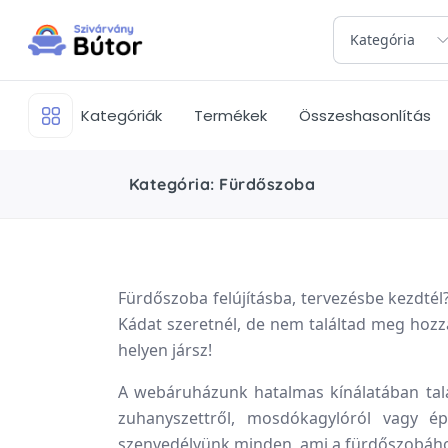
Kategória
Kategóriák
Termékek
Összeshasonlítás
Kategória: Fürdőszoba
Fürdőszoba felújításba, tervezésbe kezdtél
Kádat szeretnél, de nem találtad meg hoz
helyen jársz!
A webáruházunk hatalmas kínálatában talá
zuhanyszettről, mosdókagylóról vagy é
szenvedélyünk minden, ami a fürdőszobáh