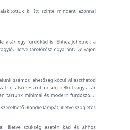
lakítottuk ki. Itt szinte mindent azonnal
e akár egy fürdőkád is. Ehhez jöhetnek a
gyló, illetve tárolórész egyaránt. De vajon
nálunk számos lehetőség közül választhatod
zatról, alsó részről mosdó nélkül vagy akár
atban tartunk minimál és modern fürdőszoba
szerelhető Blondie lámpát, illetve szögletes
al, illetve szükség esetén kád és ahhoz