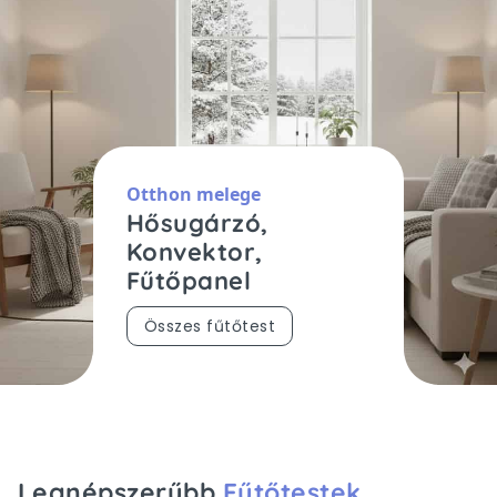
Otthon melege
Hősugárzó,
Konvektor,
Fűtőpanel
Összes fűtőtest
Legnépszerűbb
Fűtőtestek