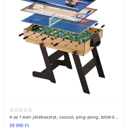
4 az 1-ben játékasztal, csocsó, ping-pong, biliárd és curling bowling játékhoz
59 990 Ft