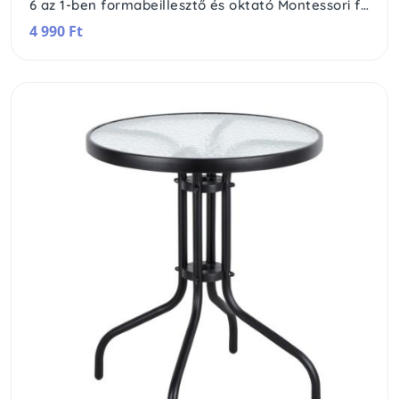
6 az 1-ben formabeillesztő és oktató Montessori fajáték
4 990 Ft