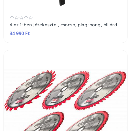
4 az 1-ben játékasztal, csocsó, ping-pong, biliárd és léghoki játékhoz
34 990 Ft