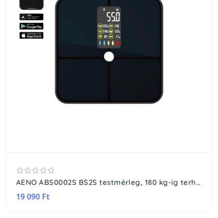
AENO ABS0002S BS2S testmérleg, 180 kg-ig terhelhető, SMART funkciók, profilok, BMI index elemzés, színes kijelző
19 090 Ft