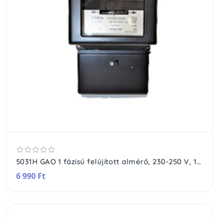
5031H GAO 1 fázisú felújított almérő, 230-250 V, 10/30 A, számlázási célra nem alkalmas, fekete,
6 990 Ft