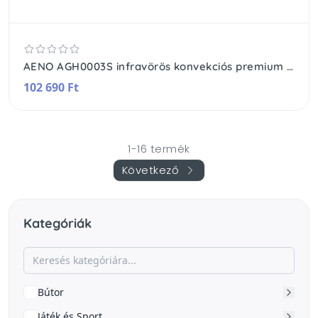
AENO AGH0003S infravörös konvekciós premium eco smart fűtőtest, 700 W, Wi-Fi, hangvezérlés, 3 féle felszerelési mód, fehér színű
102 690 Ft
1-16 termék
Következő
Kategóriák
Bútor
Játék és Sport