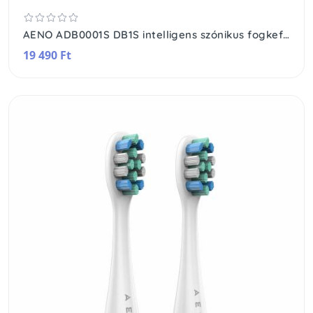
AENO ADB0001S DB1S intelligens szónikus fogkefe, 46000 rezgés/perc, SMART, 4 üzemmód, 3 felhasználó, akkumulátoros, IPX7
19 490 Ft