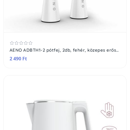
AENO ADBTH1-2 pótfej, 2db, fehér, közepes erősség
2 490 Ft