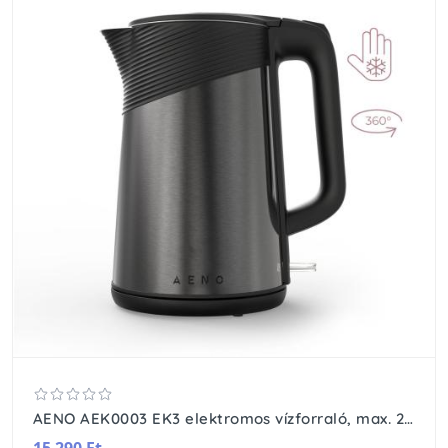
AENO AEK0003 EK3 elektromos vízforraló, max. 2200 W, 1,7 literes tartály, LED állapotjelző, rozsdamentes acél
15 290 Ft