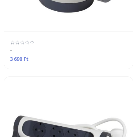
-
3 690 Ft