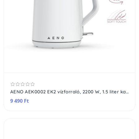
AENO AEK0002 EK2 vízforraló, 2200 W, 1.5 liter kapacitás, dupla falú, LED kijelzés, fehér
9 490 Ft