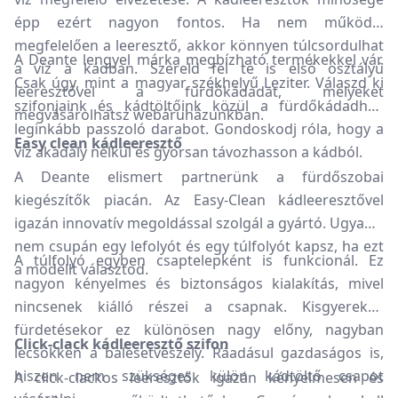
épp ezért nagyon fontos. Ha nem működik
megfelelően a leeresztő, akkor könnyen túlcsordulhat
A Deante lengyel márka megbízható termékekkel vár.
a víz a kádban. Szereld fel te is első osztályú
Csak úgy, mint a magyar székhelyű Leziter. Válaszd ki
leeresztővel a fürdőkádadat, melyeket
szifonjaink és kádtöltőink közül a fürdőkádadhoz
megvásárolhatsz webáruházunkban.
leginkább passzoló darabot. Gondoskodj róla, hogy a
Easy clean kádleeresztő
víz akadály nélkül és gyorsan távozhasson a kádból.
A Deante elismert partnerünk a fürdőszobai
kiegészítők piacán. Az Easy-Clean kádleeresztővel
igazán innovatív megoldással szolgál a gyártó. Ugyanis
nem csupán egy lefolyót és egy túlfolyót kapsz, ha ezt
A túlfolyó egyben csaptelepként is funkcionál. Ez
a modellt választod.
nagyon kényelmes és biztonságos kialakítás, mivel
nincsenek kiálló részei a csapnak. Kisgyerekek
fürdetésekor ez különösen nagy előny, nagyban
Click-clack kádleeresztő szifon
lecsökken a balesetveszély. Ráadásul gazdaságos is,
hiszen nem szükséges külön kádtöltő csapot
A click-clackos leeresztők igazán kényelmesen és