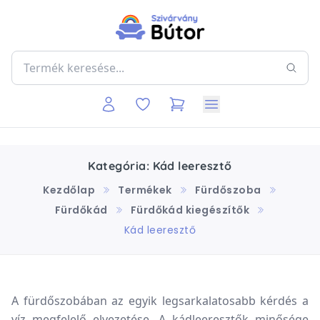
Kategória: Kád leeresztő
Kezdőlap
Termékek
Fürdőszoba
Fürdőkád
Fürdőkád kiegészítők
Kád leeresztő
A fürdőszobában az egyik legsarkalatosabb kérdés a
víz megfelelő elvezetése. A kádleeresztők minősége