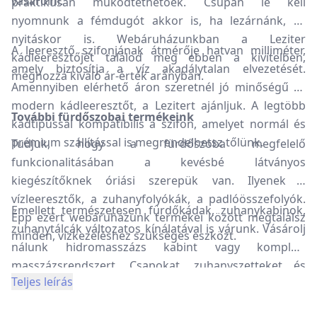
vásárolni.
praktikusan működtethetőek. Csupán le kell
nyomnunk a fémdugót akkor is, ha lezárnánk, és
nyitáskor is. Webáruházunkban a Leziter
A leeresztő szifonjának átmérője hatvan milliméter,
kádleeresztőjét találod meg ebben a kivitelben,
amely biztosítja a víz akadálytalan elvezetését.
méghozzá kiváló ár-érték arányban.
Amennyiben elérhető áron szeretnél jó minőségű és
modern kádleeresztőt, a Lezitert ajánljuk. A legtöbb
További fürdőszobai termékeink
kádtípussal kompatibilis a szifon, amelyet normál és
prémium szállítással is megrendelhetsz tőlünk.
Tudjuk, hogy a fürdőszoba megfelelő
funkcionalitásában a kevésbé látványos
kiegészítőknek óriási szerepük van. Ilyenek a
vízleeresztők, a zuhanyfolyókák, a padlóösszefolyók.
Emellett természetesen fürdőkádak, zuhanykabinok,
Épp ezért webáruházunk termékei között megtalálsz
zuhanytálcák változatos kínálatával is várunk. Vásárolj
minden, vízkezeléshez szükséges eszközt.
nálunk hidromasszázs kabint vagy komplett
masszázsrendszert. Csapokat, zuhanyszetteket és
Teljes leírás
zuhapaneleket is forgalmazunk, böngészd végig
termékkategóriáinkat.