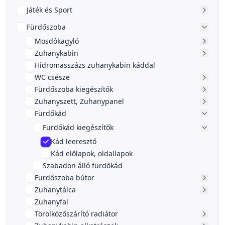
Játék és Sport
Fürdőszoba
Mosdókagyló
Zuhanykabin
Hidromasszázs zuhanykabin káddal
WC csésze
Fürdőszoba kiegészítők
Zuhanyszett, Zuhanypanel
Fürdőkád
Fürdőkád kiegészítők
Kád leeresztő
Kád előlapok, oldallapok
Szabadon álló fürdőkád
Fürdőszoba bútor
Zuhanytálca
Zuhanyfal
Törölközőszárító radiátor