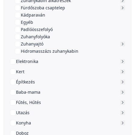
Zuhanykabin alkatrészek
Fürdőszoba csaptelep
Kádparaván
Egyéb
Padlóösszefolyó
Zuhanyfolyóka
Zuhanyajtó
Hidromasszázs zuhanykabin
Elektronika
Kert
Építkezés
Baba-mama
Fűtés, Hűtés
Utazás
Konyha
Doboz