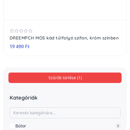
DREEMPCH MOS kád túlfolyó szifon, króm színben
19 490 Ft
Szűrők törlése (1)
Kategóriák
Bútor