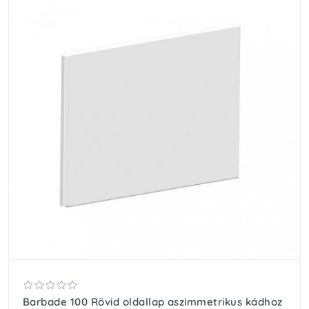
Barbade 100 Rövid oldallap aszimmetrikus kádhoz