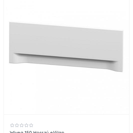
Wivea 150 Hosszú előlap