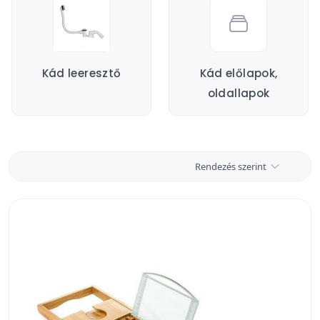
prémium házhoz szállítással is. Sőt, a jelzett
modelljeinket ingyenesen juttatjuk el hozzád.
Kád leeresztő
Kád előlapok,
oldallapok
Rendezés szerint