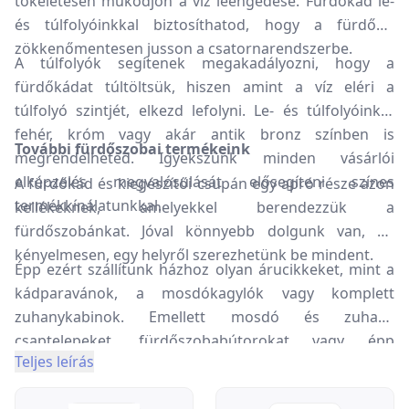
tökéletesen működjön a víz leengedése. Fürdőkád le-
és túlfolyóinkkal biztosíthatod, hogy a fürdővíz
zökkenőmentesen jusson a csatornarendszerbe.
A túlfolyók segítenek megakadályozni, hogy a
fürdőkádat túltöltsük, hiszen amint a víz eléri a
túlfolyó szintjét, elkezd lefolyni. Le- és túlfolyóinkat
fehér, króm vagy akár antik bronz színben is
További fürdőszobai termékeink
megrendelheted. Igyekszünk minden vásárlói
elképzelés megvalósulását elősegíteni színes
A fürdőkád és kiegészítői csupán egy apró része azon
termékkínálatunkkal.
kellékeknek, amelyekkel berendezzük a
fürdőszobánkat. Jóval könnyebb dolgunk van, ha
kényelmesen, egy helyről szerezhetünk be mindent.
Épp ezért szállítunk házhoz olyan árucikkeket, mint a
kádparavánok, a mosdókagylók vagy komplett
zuhanykabinok. Emellett mosdó és zuhany
csaptelepeket, fürdőszobabútorokat vagy épp
Teljes leírás
gőzkabinokat is rendelhetsz tőlünk. Igény szerint
segítünk a beüzemelésben, és termékeinket kérheted