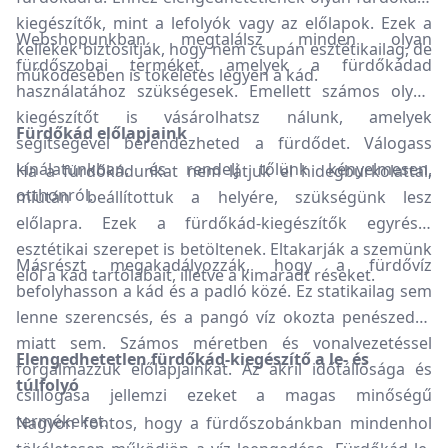
kiegészítők, mint a lefolyók vagy az előlapok. Ezek a
Webshopunkban megtalálsz minden olyan
kellékek biztosítják, hogy nem csupán esztétikailag, de
fürdőszobai terméket, amelyek a fürdőkádad
működésében is tökéletes legyen a kád.
használatához szükségesek. Emellett számos olyan
kiegészítőt is vásárolhatsz nálunk, amelyek
Fürdőkád előlapjaink
segítségével berendezheted a fürdődet. Válogass
kínálatunkban, és rendelj tőlünk kényelmesen,
Ha a fürdőkádunkat nem látjuk el hidegburkolattal,
otthonról.
miután beállítottuk a helyére, szükségünk lesz
előlapra. Ezek a fürdőkád-kiegészítők egyrészt
esztétikai szerepet is betöltenek. Eltakarják a szemünk
Másrészt megakadályozzák, hogy a fürdővíz
elől a kád tartólábait, illetve a kimaradt réseket.
befolyhasson a kád és a padló közé. Ez statikailag sem
lenne szerencsés, és a pangó víz okozta penészedés
miatt sem. Számos méretben és vonalvezetéssel
Elengedhetetlen fürdőkád-kiegészítő a le- és
forgalmazzuk előlapjainkat. Az akril időtállósága és
túlfolyó
csillogása jellemzi ezeket a magas minőségű
termékeket.
Nagyon fontos, hogy a fürdőszobánkban mindenhol