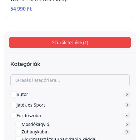
54 990 Ft
Szűrők törlése (1)
Kategóriák
Bútor
Játék és Sport
Fürdőszoba
Mosdókagyló
Zuhanykabin
Hidromasszázs zuhanykabin káddal