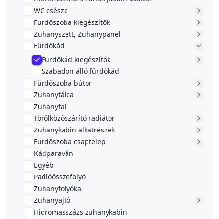
WC csésze
Fürdőszoba kiegészítők
Zuhanyszett, Zuhanypanel
Fürdőkád
Fürdőkád kiegészítők
Szabadon álló fürdőkád
Fürdőszoba bútor
Zuhanytálca
Zuhanyfal
Törölközőszárító radiátor
Zuhanykabin alkatrészek
Fürdőszoba csaptelep
Kádparaván
Egyéb
Padlóösszefolyó
Zuhanyfolyóka
Zuhanyajtó
Hidromasszázs zuhanykabin