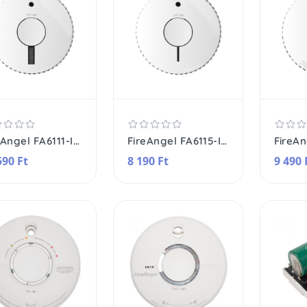
FireAngel FA6111-INT optikai füstérzékelő, elemes, 10 év várható üzemidő, fehér
FireAngel FA6115-INT optikai füstérzékelő, elemes, 10 év várható üzemidő, fehér
590 Ft
8 190 Ft
9 490 