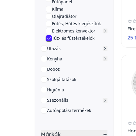
Fűtőpanel
Klíma
Olajradiátor
Fűtés, Hűtés kiegészítők
Elektromos konvektor
25 
Tűz- és füstérzékelők
Utazás
Konyha
Doboz
Szolgáltatások
Higiénia
Szezonális
Autóápolási termékek
Márkák