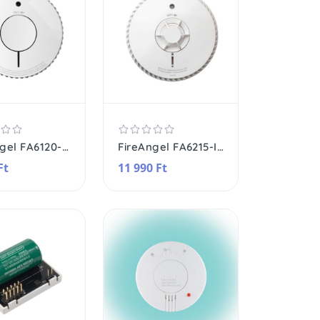
FireAngel FA6120-INT optikai füstérzékelő, beépített, nem cserélhető lítium elem, 10 év várható üzemidő, fehér
FireAngel FA6215-INT hőérzékelő, elemes, 10 év várható üzemidő, fehér
Ft
11 990 Ft