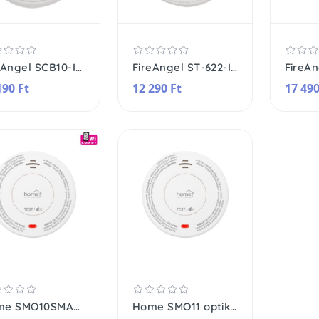
FireAngel SCB10-INT kombinált szén-monoxid vészjelző és füstérzékelő, beépített, nem cserélhető lítium elem, 10 év várható üzemidő, fehér
FireAngel ST-622-INT kombinált hő- és optikai füstérzékelő, Thermoptek technológia, beépített, nem cserélhető lítium elem, 10 év várható üzemidő, fehér
190 Ft
12 290 Ft
17 490
Home SMO10SMART optikai füstérzékelő, Tuya Smart és Smart Life kompatibilis, Wi-Fi kapcsolat, 10 év elem élettartam, 2400 mAh
Home SMO11 optikai füstérzékelő, 10 év elem élettartam