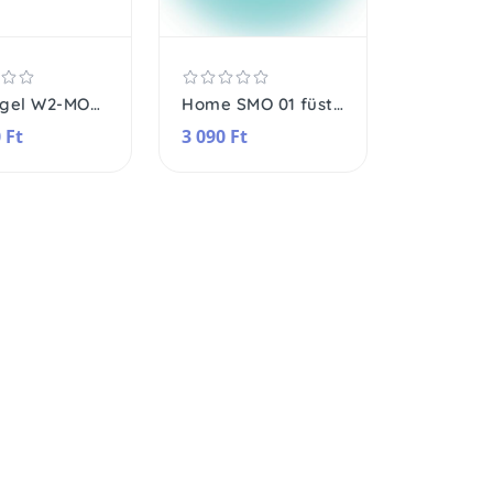
FireAngel W2-MODULE, hálózati összekötő modul, saját áramforrás, érzékelők összekapcsolása
Home SMO 01 füstérzékelő, elemes, 85 dB, LED, fehér
 Ft
3 090 Ft