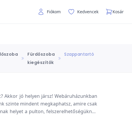
Fiókom
Kedvencek
Kosár
dőszoba
Fürdőszoba
Szappantartó
kiegészítők
et? Akkor jó helyen jársz! Webáruházunkban
unk szinte mindent megkaphatsz, amire csak
nak helyet a pulton, felszerelhetőségüknek