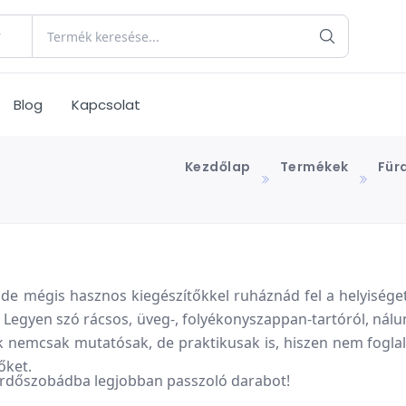
Blog
Kapcsolat
Kezdőlap
Termékek
Für
s, de mégis hasznos kiegészítőkkel ruháznád fel a helyiség
. Legyen szó rácsos, üveg-, folyékonyszappan-tartóról, nál
 nemcsak mutatósak, de praktikusak is, hiszen nem foglal
őket.
ürdőszobádba legjobban passzoló darabot!