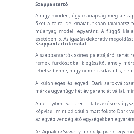
Szappantartó
Ahogy minden, úgy manapság még a szappa
őket a falra, de kínálatunkban találhatsz t
műanyag modell egyaránt. A függő kialak
esetében is. Az igazán dekoratív megoldáss
Szappantartó kínálat
A szappantartók színes palettájáról tehát 
remek fürdőszobai kiegészítő, amely méret
lehetsz benne, hogy nem rozsdásodik, nem 
A különleges és egyedi Dark sarokváltozat
márka ugyanúgy hét év garanciát vállal, mi
Amennyiben Sanotechnik tevezésre vágysz, s
képvisel, mint például a matt fekete Dark v
az egyéb vendéglátó egységekben egyarán
Az Aqualine Seventy modellje pedig egy műan