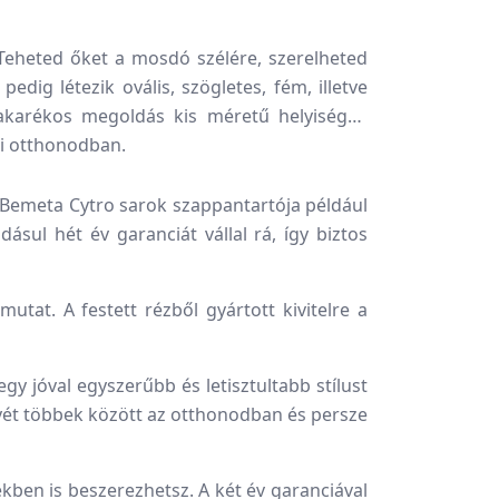
eheted őket a mosdó szélére, szerelheted
edig létezik ovális, szögletes, fém, illetve
takarékos megoldás kis méretű helyiségek
 ki otthonodban.
A Bemeta Cytro sarok szappantartója például
sul hét év garanciát vállal rá, így biztos
tat. A festett rézből gyártott kivitelre a
y jóval egyszerűbb és letisztultabb stílust
elyét többek között az otthonodban és persze
ekben is beszerezhetsz. A két év garanciával