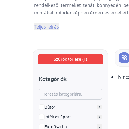
rendelkező terméket tehát könnyedén bei
mintákat, mindenképpen érdemes emellett a
Teljes leírás
Szűrők törlése (1)
Ninc
Kategóriák
Bútor
Játék és Sport
Fürdőszoba