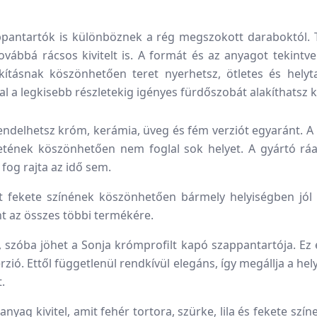
ntartók is különböznek a rég megszokott daraboktól. T
ovábbá rácsos kivitelt is. A formát és az anyagot tekintve p
ításnak köszönhetően teret nyerhetsz, ötletes és hely
al a legkisebb részletekig igényes fürdőszobát alakíthatsz
rendelhetsz króm, kerámia, üveg és fém verziót egyaránt. 
ének köszönhetően nem foglal sok helyet. A gyártó ráadá
fog rajta az idő sem.
 fekete színének köszönhetően bármely helyiségben jól mu
nt az összes többi termékére.
zóba jöhet a Sonja krómprofilt kapó szappantartója. Ez eg
erzió. Ettől függetlenül rendkívül elegáns, így megállja a h
t.
yag kivitel, amit fehér tortora, szürke, lila és fekete szín