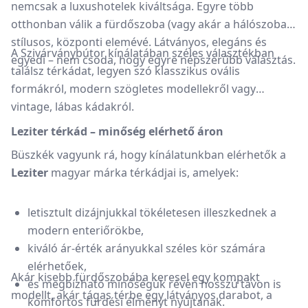
nemcsak a luxushotelek kiváltsága. Egyre több
otthonban válik a fürdőszoba (vagy akár a hálószoba)
stílusos, központi elemévé. Látványos, elegáns és
A Szivárványbútor kínálatában széles választékban
egyedi – nem csoda, hogy egyre népszerűbb választás.
találsz térkádat, legyen szó klasszikus ovális
formákról, modern szögletes modellekről vagy
vintage, lábas kádakról.
Leziter térkád – minőség elérhető áron
Büszkék vagyunk rá, hogy kínálatunkban elérhetők a
Leziter
magyar márka térkádjai is, amelyek:
letisztult dizájnjukkal tökéletesen illeszkednek a
modern enteriőrökbe,
kiváló ár-érték arányukkal széles kör számára
elérhetőek,
Akár kisebb fürdőszobába keresel egy kompakt
és megbízható minőségük révén hosszú távon is
modellt, akár tágas térbe egy látványos darabot, a
komfortos fürdési élményt nyújtanak.