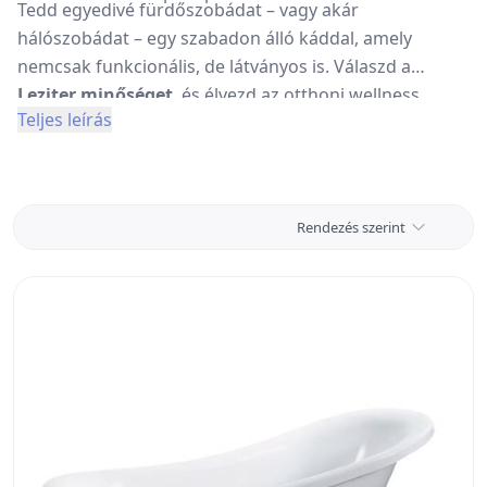
Tedd egyedivé fürdőszobádat – vagy akár
hálószobádat – egy szabadon álló káddal, amely
nemcsak funkcionális, de látványos is. Válaszd a
Leziter minőséget
, és élvezd az otthoni wellness
Teljes leírás
élményt nap mint nap!
Rendezés szerint