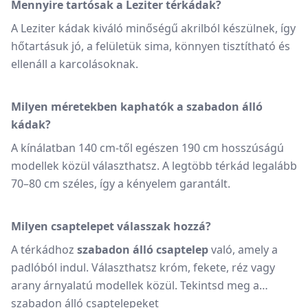
Mennyire tartósak a Leziter térkádak?
A Leziter kádak kiváló minőségű akrilból készülnek, így
hőtartásuk jó, a felületük sima, könnyen tisztítható és
ellenáll a karcolásoknak.
Milyen méretekben kaphatók a szabadon álló
kádak?
A kínálatban 140 cm-től egészen 190 cm hosszúságú
modellek közül választhatsz. A legtöbb térkád legalább
70–80 cm széles, így a kényelem garantált.
Milyen csaptelepet válasszak hozzá?
A térkádhoz
szabadon álló csaptelep
való, amely a
padlóból indul. Választhatsz króm, fekete, réz vagy
arany árnyalatú modellek közül. Tekintsd meg a
szabadon álló csaptelepeket