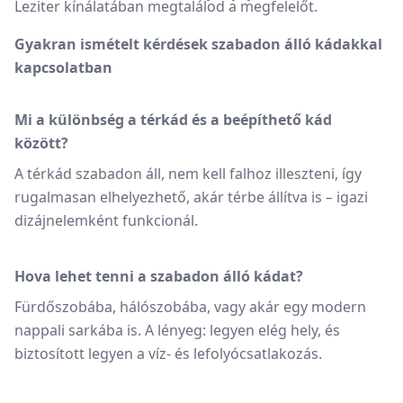
Leziter kínálatában megtalálod a megfelelőt.
Gyakran ismételt kérdések szabadon álló kádakkal
kapcsolatban
Mi a különbség a térkád és a beépíthető kád
között?
A térkád szabadon áll, nem kell falhoz illeszteni, így
rugalmasan elhelyezhető, akár térbe állítva is – igazi
dizájnelemként funkcionál.
Hova lehet tenni a szabadon álló kádat?
Fürdőszobába, hálószobába, vagy akár egy modern
nappali sarkába is. A lényeg: legyen elég hely, és
biztosított legyen a víz- és lefolyócsatlakozás.