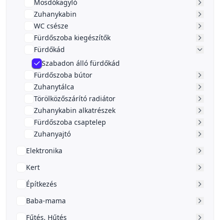
Mosdókagyló
Zuhanykabin
WC csésze
Fürdőszoba kiegészítők
Fürdőkád
Szabadon álló fürdőkád
Fürdőszoba bútor
Zuhanytálca
Törölközőszárító radiátor
Zuhanykabin alkatrészek
Fürdőszoba csaptelep
Zuhanyajtó
Elektronika
Kert
Építkezés
Baba-mama
Fűtés, Hűtés