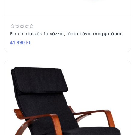
Finn hintaszék fa vázzal, lábtartóval mogyoróbarna - szürke
41 990 Ft