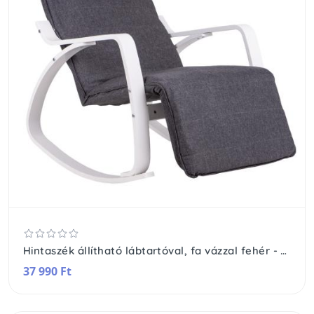
Hintaszék állítható lábtartóval, fa vázzal fehér - szürke
37 990 Ft