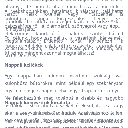
állványt, de nem találtad meg hozzá a megfelelő
A webshopunkban hatalmas kínálatban találhatsz
tartót? Relax fotelben vagy hintaszékben is
különböző nappali kiegészítőket. Legyen szó
gondolkodsz, ahol a nap végén lazítani is tudsz? Akkor
babzsákfotelről, állólámpáról, szőnyegről vagy éppen
jó helyen jársz!
elektromos kandallóról, nálunk szinte bármit
Fő célunk, hogy szolgáljuk a vásárlónk kényelmét,
megtalálhatsz. Érdemes tehát körbenézni a
ennek megfelelően alakítottuk ki a webáruházunkat is.
választékunkban, hiszen szenvedélyünk minden, ami
Itt szinte mindent azonnal megtalálhatsz!
lakberendezés.
Nappali kellékek
Egy nappaliban minden esetben szükség van
különböző bútorokra, mint például egy szekrénysor,
egy minőségi kanapé, illetve egy strapabíró szőnyeg.
Ne feledkezzünk meg továbbá a kisebb és nagyobb
Nappali kiegészítők kínálata
asztalokról sem, ahol a díszeket, ételeket, italokat vagy
akár a könyveinket is tárolhatjuk. Az olvasáshoz kelleni
Első körben ki kell választani a helyiség stílusát. Ha
fog egy jó erős lámpa is, hogy csak úgy falhassuk a
már megvannak az alapszínek, illetve eldöntötted,
betűket. De vajon milyen a nappali kellékek választéka?