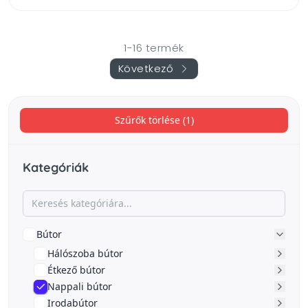
1-16 termék
Következő
Szűrők törlése (1)
Kategóriák
Bútor
Hálószoba bútor
Étkező bútor
Nappali bútor
Irodabútor