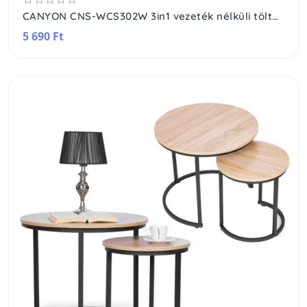
CANYON CNS-WCS302W 3in1 vezeték nélküli töltő, Qi szabvány, micro USB / lightning töltőport, fehér
5 690 Ft