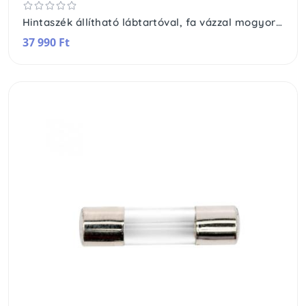
Hintaszék állítható lábtartóval, fa vázzal mogyoróbarna - szürke
37 990 Ft