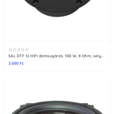
SAL DTF 12 HIFI dómsugárzó, 100 W, 8 Ohm, selyem membrán, 2 rétegű tekercs, 8 Oz mágnes
3 690 Ft