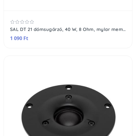
SAL DT 21 dómsugárzó, 40 W, 8 Ohm, mylar membrán, 2x0,6 Oz mágnes
1 090 Ft