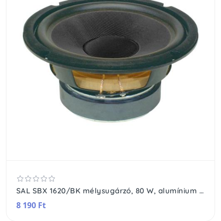
SAL SBX 1620/BK mélysugárzó, 80 W, alumínium csévetest, 4 rétegű hangtekercs, 20 Oz mágnes
8 190 Ft