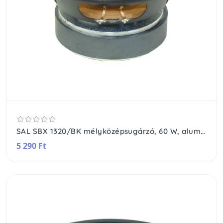
SAL SBX 1320/BK mélyközépsugárzó, 60 W, alumínium csévetest, 4 rétegű hangtekercs, 20 Oz mágnes
5 290 Ft