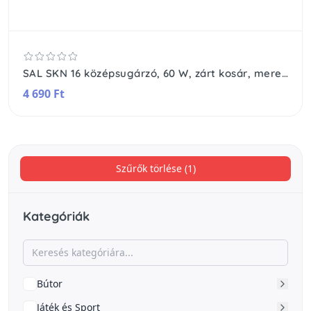
SAL SKN 16 középsugárzó, 60 W, zárt kosár, merev és impregnált kónusz, 176 mm
4 690 Ft
Szűrők törlése (1)
Kategóriák
Bútor
Játék és Sport