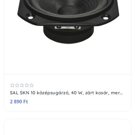
SAL SKN 10 középsugárzó, 40 W, zárt kosár, merev és impregnált kónusz, 110 mm
2 890 Ft