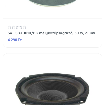
SAL SBX 1010/BK mélyközépsugárzó, 50 W, alumínium csévetest, 2 rétegű hangtekercs, 10 Oz mágnes
4 290 Ft