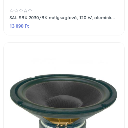
SAL SBX 2030/BK mélysugárzó, 120 W, alumínium csévetest, 4 rétegű hangtekercs, 30 Oz mágnes
13 090 Ft