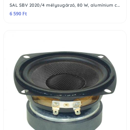
SAL SBV 2020/4 mélysugárzó, 80 W, alumínium csévetest, 2 rétegű hangtekercs, 20 Oz mágnes
6 590 Ft