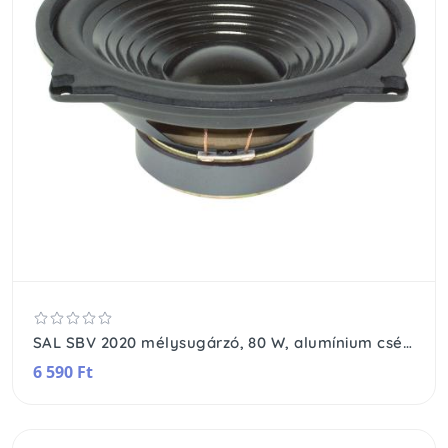
SAL SBV 2020 mélysugárzó, 80 W, alumínium csévetest, 2 rétegű hangtekercs, 20 Oz mágnes
6 590 Ft