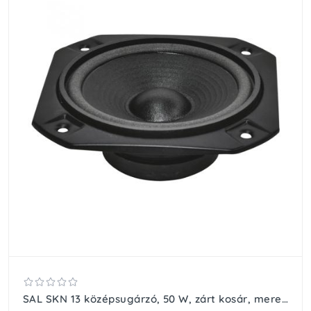
SAL SKN 13 középsugárzó, 50 W, zárt kosár, merev és impregnált kónusz, 136 mm