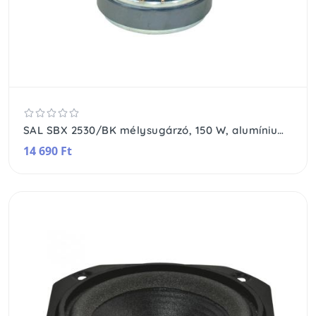
SAL SBX 2530/BK mélysugárzó, 150 W, alumínium csévetest, 4 rétegű hangtekercs, 30 Oz mágnes
14 690 Ft