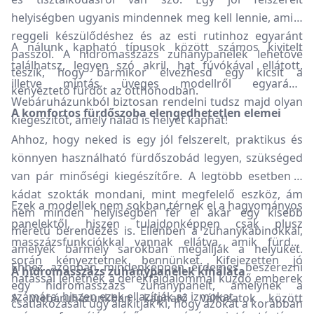
helyiségben ugyanis mindennek meg kell lennie, ami a
reggeli készülődéshez és az esti rutinhoz egyaránt
A nálunk kapható típusok között számos kivitelt
passzol. A hidromasszázs zuhanypanelek lehetővé
találhatsz, legyen szó akril, hat fúvókával ellátott,
teszik, hogy bármikor élvezhesd egy kicsit a
illetve mintás üveges modellről egyaránt.
kényeztető fürdőt az otthonodban.
Webáruházunkból biztosan rendelni tudsz majd olyan
A komfortos fürdőszoba elengedhetetlen elemei
kiegészítőt, amely nálad is helyet kaphat!
Ahhoz, hogy neked is egy jól felszerelt, praktikus és
könnyen használható fürdőszobád legyen, szükséged
van pár minőségi kiegészítőre. A legtöbb esetben a
kádat szokták mondani, mint megfelelő eszköz, ám
Ezek a modellek nem sokban térnek el a hagyományos
nem minden helyiségben fér el akár egy kisebb
panelektől, hiszen tulajdonképpen csak plusz
méretű berendezés is. Ellenben a zuhanykabinokkal,
masszázsfunkciókkal vannak ellátva, amik fürdés
amelyek bármely sarokban megállják a helyüket.
során kényeztetnek bennünket. Kifejezetten jó
Ehhez azonban mindenképpen érdemes beszerezni
A hidromasszázs zuhanypanelek kínálata
hatással lehetnek a derékfájdalommal küzdő emberek
egy hidromasszázs zuhanypanelt, amelynek a
számára, hiszen ezek ellazítják az izmokat.
A webáruházunkban kapható változatok között
csatlakozásait úgy alakítják ki, hogy azokat a korábban