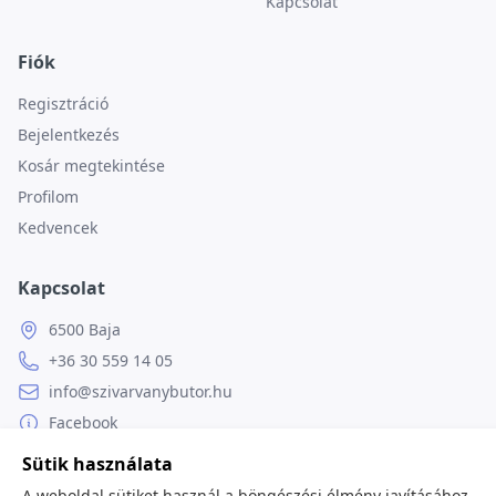
Kapcsolat
Fiók
Regisztráció
Bejelentkezés
Kosár megtekintése
Profilom
Kedvencek
Kapcsolat
6500 Baja
+36 30 559 14 05
info@szivarvanybutor.hu
Facebook
Weboldal
Sütik használata
A weboldal sütiket használ a böngészési élmény javításához,