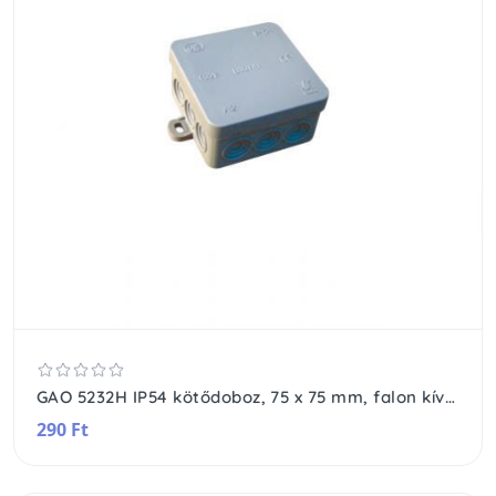
GAO 5232H IP54 kötődoboz, 75 x 75 mm, falon kívüli, vízmentes, szürke
290 Ft