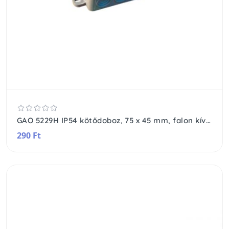
GAO 5229H IP54 kötődoboz, 75 x 45 mm, falon kívüli, vízmentes, szürke
290 Ft