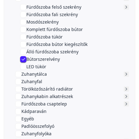
Fürdőszoba felső szekrény
Fürdőszoba fali szekrény
Mosdószekrény
Komplett fürdőszoba bútor
Fürdőszoba tükör
Fürdőszoba bútor kiegészítők
Álló fürdőszoba szekrény
Bútorszerelvény
LED tükör
Zuhanytálca
Zuhanyfal
Törölközőszárító radiátor
Zuhanykabin alkatrészek
Fürdőszoba csaptelep
Kádparaván
Egyéb
Padlóösszefolyó
Zuhanyfolyóka