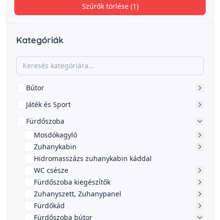
Szűrők törlése (1)
Kategóriák
Bútor
Játék és Sport
Fürdőszoba
Mosdókagyló
Zuhanykabin
Hidromasszázs zuhanykabin káddal
WC csésze
Fürdőszoba kiegészítők
Zuhanyszett, Zuhanypanel
Fürdőkád
Fürdőszoba bútor