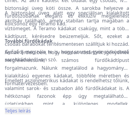
címet. Az akril kádtest két oldalát egy csodás, ívelt
biztonsági üveg köti össze. A sarokba helyezve a
A biztonsági üveg alatt egy speciálisan kialakított
fürdőszobának elegáns és exkluzív megjelenést
akrilsáv található, amely stabilan tartja magában a
kölcsönöz egy Teramo kád.
víztömeget. A Teramo kádakat csakúgy, mint a többi
kádtípust, kérésedre beüzemeljük. Sőt, ezeket a
További fürdőkádak
csodás darabokat térítésmentesen szállítjuk ki hozzád.
Győződj meg róla te is, hogy szemet gyönyörködtető
Annak érdekében, hogy minden vásárlónk igényeinek
sarokkádakról van szó.
megfelelhessünk, számos fürdőkádtípust
forgalmazunk. Nálunk megtalálod a hagyományos
kialakítású egyenes kádakat, többféle méretben és
Emellett aszimmetrikus kádakat is rendelhetsz tőlünk,
formatervezésben.
valamint sarok- és szabadon álló fürdőkádakat is. A
hétköznapi fazonok épp úgy megtalálhatóak
üzletünkben, mint a különleges modellek.
Teljes leírás
Természetesen a kádak mellett kiegészítőkkel is
várunk. Leeresztőkkel, előlapokkal és kifolyókkal is
felszerelheted a fürdőd.