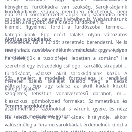
kényelmes fürdőkádra van szükség. Sarokkádjaink
Fürdőkádjaink számos méretben elérhetőek, nem
épp ezt a komfortérzetet adják meg számodra nem
csupán a sarok, de egyéb kivitelben is. Webáruházunk
csupán a nagyobb, de a kisebb fürdőkben is.
kiemelt figyelmet fordít a fürdőszobai termékek
kategóriáinak. Épp ezért találsz olyan változatos
Akril sarokkádjaink
modelleket, ha a fürdőt szeretnéd berendezni. Ne is
menj hát tovább, nálunk mindent egy helyen
Hol vannak már a nehéz, öntöttvas kádak, amelyekbe
megtalálsz.
ha beleejtjük a tusolófejet, lepattan a zománc? Ha
szeretnél egy évtizedekig csillogó, karcálló, strapabíró
fürdőkádat, válassz akril sarokkádjaink közül. A
Sőt, emellett a modellek formavilága is rendkívül
méretek széles skáláját találod meg a kádak
változatos. Épp úgy találsz az akril kádak között
kategóriájában.
szögletes, letisztult vonalvezetésű darabot, mint
klasszikus, gömbölyded formákat. Szimmetrikus és
Teramo sarokkádak
aszimmetrikus fazonokkal is várunk, gyere, és nézz
körül akril modelljeink között.
Ha létezik olyan, hogy a kádak királynője, akkor
valószínűleg a Teramo sarokkádak érdemelnék ki ezt a