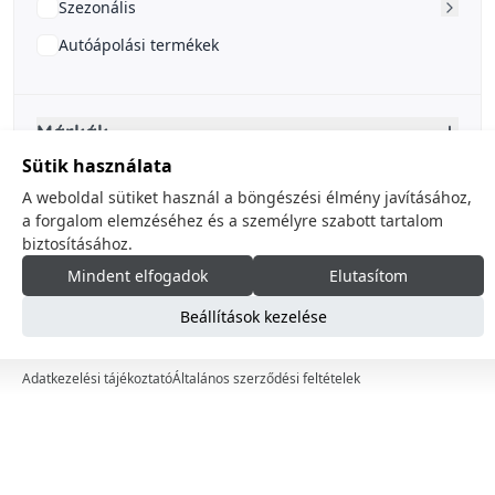
Szezonális
Autóápolási termékek
Márkák
Sütik használata
A weboldal sütiket használ a böngészési élmény javításához,
a forgalom elemzéséhez és a személyre szabott tartalom
Ár
biztosításához.
Mindent elfogadok
Elutasítom
Beállítások kezelése
Adatkezelési tájékoztató
Általános szerződési feltételek
Készletinformáció
Készleten