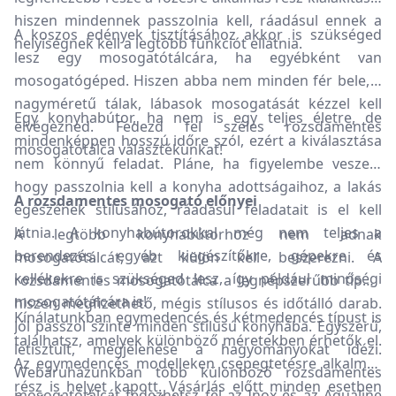
hiszen mindennek passzolnia kell, ráadásul ennek a
A koszos edények tisztításához akkor is szükséged
helyiségnek kell a legtöbb funkciót ellátnia.
lesz egy mosogatótálcára, ha egyébként van
mosogatógéped. Hiszen abba nem minden fér bele, a
nagyméretű tálak, lábasok mosogatását kézzel kell
Egy konyhabútor, ha nem is egy teljes életre, de
elvégezned. Fedezd fel széles rozsdamentes
mindenképpen hosszú időre szól, ezért a kiválasztása
mosogatótálca választékunkat!
nem könnyű feladat. Pláne, ha figyelembe veszed,
hogy passzolnia kell a konyha adottságaihoz, a lakás
A rozsdamentes mosogató előnyei
egészének stílusához, ráadásul feladatait is el kell
látnia. A konyhabútorokkal még nem teljes a
A legtöbb konyhabútorhoz nem adnak
berendezés, egyéb kiegészítőkre, gépekre és
mosogatótálcát, azt külön kell beszerezni. A
kellékekre is szükséged lesz, így például minőségi
rozsdamentes mosogatótálca a legnépszerűbb típus,
mosogatótálcára is!
hiszen megfizethető, mégis stílusos és időtálló darab.
Kínálatunkban egymedencés és kétmedencés típust is
Jól passzol szinte minden stílusú konyhába. Egyszerű,
találhatsz, amelyek különböző méretekben érhetők el.
letisztult, megjelenése a hagyományokat idézi.
Az egymedencés modelleken csepegtetésre alkalmas
Webáruházunkban több különböző rozsdamentes
rész is helyet kapott. Vásárlás előtt minden esetben
mosogatótálcát fedezhetsz fel az Inox és az Aqualine