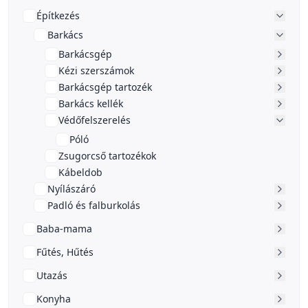
Építkezés
Barkács
Barkácsgép
Kézi szerszámok
Barkácsgép tartozék
Barkács kellék
Védőfelszerelés
Póló
Zsugorcső tartozékok
Kábeldob
Nyílászáró
Padló és falburkolás
Baba-mama
Fűtés, Hűtés
Utazás
Konyha