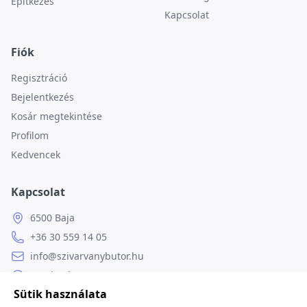
Építkezés
Kapcsolat
Fiók
Regisztráció
Bejelentkezés
Kosár megtekintése
Profilom
Kedvencek
Kapcsolat
6500 Baja
+36 30 559 14 05
info@szivarvanybutor.hu
Facebook
Sütik használata
Weboldal